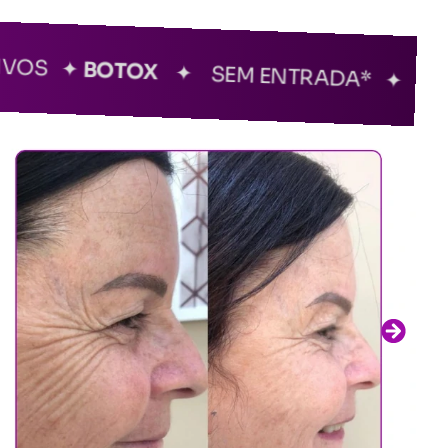
OS ✦
BOTOX
✦ SEM ENTRADA* ✦
CAR