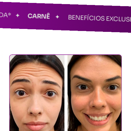
A* ✦
CARNÊ
✦ BENEFÍCIOS EXCLUSIV