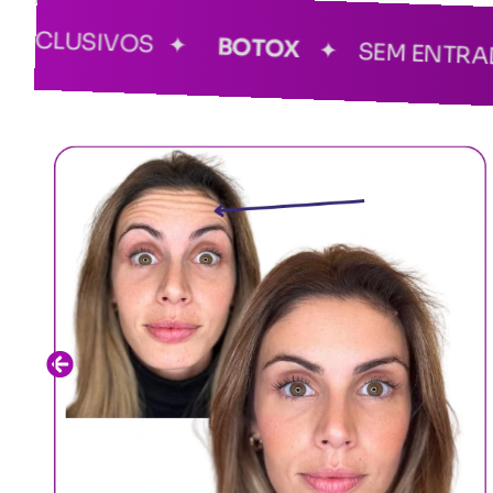
*Vagas Limitadas
XCLUSIVOS ✦
BOTOX
✦ SEM ENTRAD