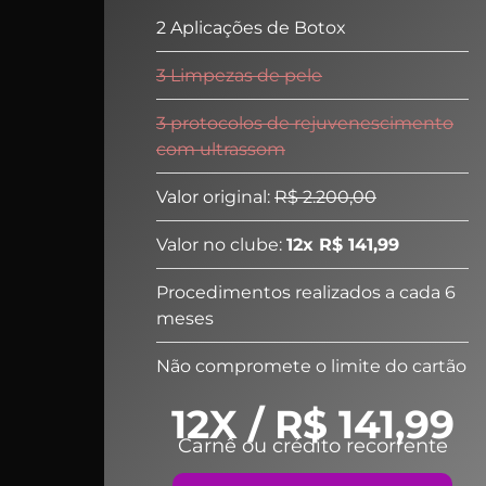
2 Aplicações de Botox
3 Limpezas de pele
3 protocolos de rejuvenescimento
com ultrassom
Valor original:
R$ 2.200,00
Valor no clube:
12x R$ 141,99
Procedimentos realizados a cada 6
meses
Não compromete o limite do cartão
12X / R$ 141,99
Carnê ou crédito recorrente