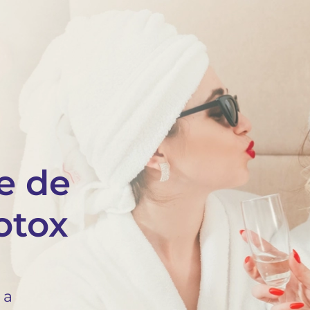
e de
otox
 a