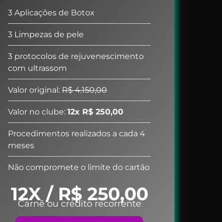
3 Aplicações de Botox
3 Limpezas de pele
3 protocolos de rejuvenescimento
com ultrassom
Valor original:
R$ 4.150,00
Valor no clube:
12x R$ 250,00
Procedimentos realizados a cada 4
meses
Não compromete o limite do cartão
12X / R$ 250,00
Carnê ou crédito recorrente