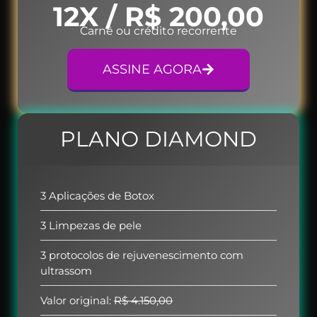
12X / R$ 200,00
Carnê ou crédito recorrente
ASSINE AGORA
PLANO DIAMOND
3 Aplicações de Botox
3 Limpezas de pele
3 protocolos de rejuvenescimento com
ultrassom
Valor original:
R$ 4.150,00