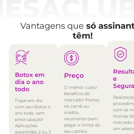
Vantagens que
só assinan
têm!
Result
Botox em
Preço
e
dia o ano
Segur
O melhor custo
todo
benefício do
Realizaçã
mercado! Planos
Fique em dia
procedim
no carnê ou
com seu Botox o
com as m
crédito
ano todo, sem
toxinas d
recorrente (sem
preocupação!
mercado 
pegar o limite do
Aplicações
um selet
seu cartão).
garantidas 2 ou 3