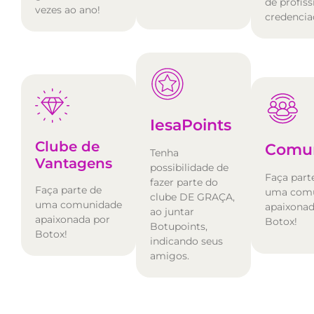
de profiss
vezes ao ano!
credencia
IesaPoints
Clube de
Comu
Tenha
Vantagens
possibilidade de
Faça part
fazer parte do
Faça parte de
uma com
clube DE GRAÇA,
uma comunidade
apaixonad
ao juntar
apaixonada por
Botox!
Botupoints,
Botox!
indicando seus
amigos.