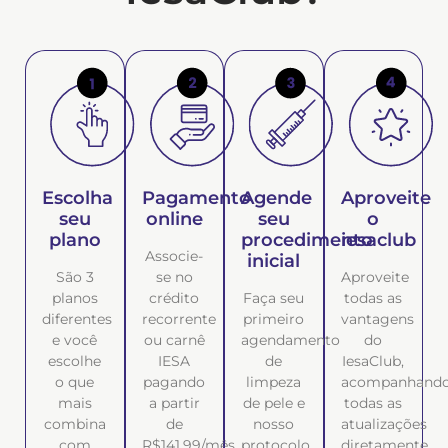
Escolha
Pagamento
Agende
Aproveite
seu
online
seu
o
plano
procedimento
iesaclub
Associe-
inicial
São 3
se no
Aproveite
planos
crédito
Faça seu
todas as
diferentes
recorrente
primeiro
vantagens
e você
ou carnê
agendamento
do
escolhe
IESA
de
IesaClub,
o que
pagando
limpeza
acompanhand
mais
a partir
de pele e
todas as
combina
de
nosso
atualizações
com
R$141,99/mês
protocolo
diretamente