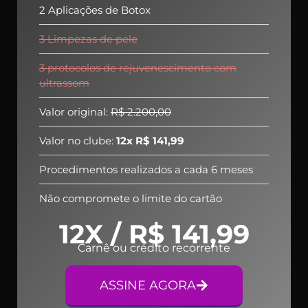
2 Aplicações de Botox
3 Limpezas de pele
3 protocolos de rejuvenescimento com
ultrassom
Valor original:
R$ 2.200,00
Valor no clube:
12x R$ 141,99
Procedimentos realizados a cada 6 meses
Não compromete o limite do cartão
12X / R$ 141,99
Carnê ou crédito recorrente
ASSINE AGORA