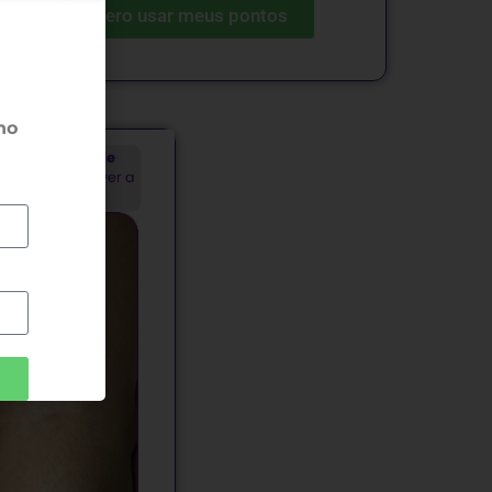
Quero usar meus pontos
no