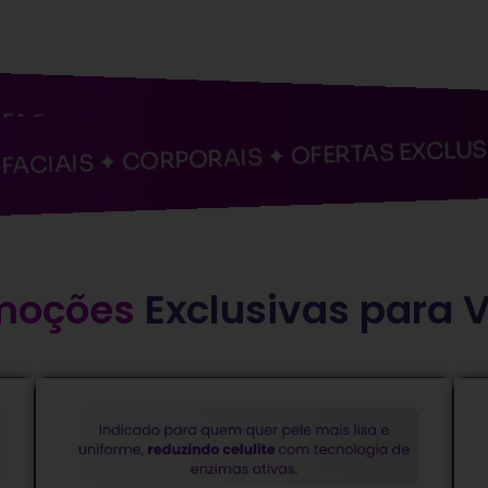
AIS ✦ CORPORAIS ✦ OFERTAS EXCLUSIVAS 
AIS ✦ CORPORAIS ✦ OFERTAS EXCLUSIVAS 
moções
Exclusivas para 