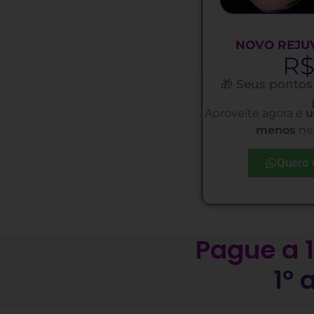
NOVO REJU
R
🎁 Seus ponto
Aproveite agora e
u
menos
ne
Quero 
Pague a 1
1º 