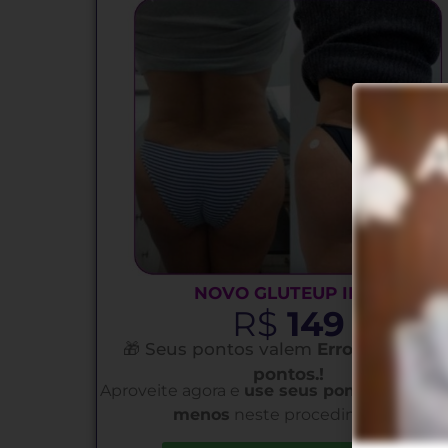
NOVO GLUTEUP IESA
R$
149
🎁 Seus pontos valem
Erro ao calcula
pontos.!
Aproveite agora e
use seus pontos para p
menos
neste procedimento.