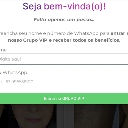
Seja bem-vinda(o)!
Quero usar meus pontos
Falta apenas um passo…
reencha seu nome e número de WhatsApp para
entrar 
nosso
Grupo VIP e receber todos os benefícios.
me
u WhatsApp
Entrar no GRUPO VIP