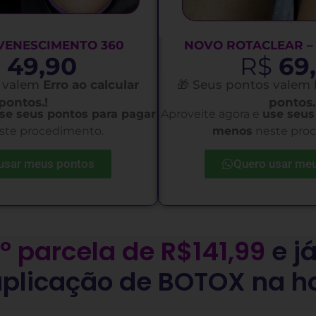
VENESCIMENTO 360
NOVO ROTACLEAR –
$
49,90
R$
69
s valem
Erro ao calcular
🎁 Seus pontos valem
pontos.!
pontos.
se seus pontos para pagar
Aproveite agora e
use seus
ste procedimento.
menos
neste pro
usar meus pontos
Quero usar me
º parcela de R$141,99
e j
aplicação de BOTOX na h