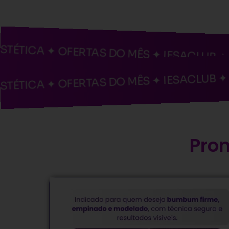
ICA ✦ OFERTAS DO MÊS ✦ IESACLUB ✦ FACI
ICA ✦ OFERTAS DO MÊS ✦ IESACLUB ✦ FACI
Pro