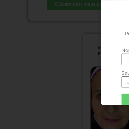
Quero usar meus pontos
P
No
Se