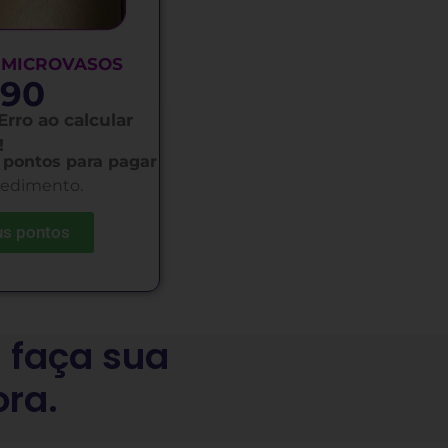
 MICROVASOS
,90
Erro ao calcular
!
 pontos para pagar
cedimento.
us pontos
á faça sua
ora.