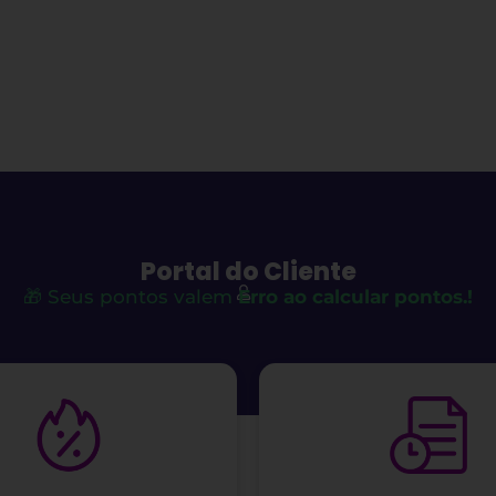
Portal do Cliente
🎁 Seus pontos valem
Erro ao calcular pontos.!