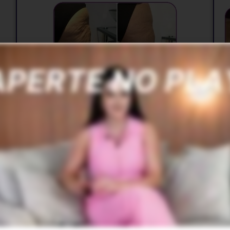
NOVO CELLUZYME EFFECT
R$
39,90
r
🎁 Seus pontos valem
Erro ao calcular
pontos.!
agar
Aproveite agora e
use seus pontos para pagar
Apr
menos
neste procedimento.