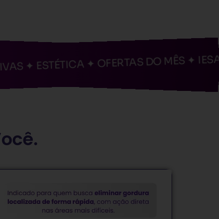
✦ ESTÉTICA ✦ OFERTAS DO MÊS ✦ IESACLUB
✦ ESTÉTICA ✦ OFERTAS DO MÊS ✦ IESACLUB
Você.